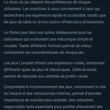
Le choix du jeu dépend des préférences de chaque
utilisateur. Les machines à sous conviennent à ceux qui
recherchent une expérience rapide et accessible, tandis que
les jeux de table ou le live casino offrent plus d’interaction.
Le Plinko peut être une option intéressante pour les
utilisateurs qui souhaitent une mécanique simple et
visuelle. Tester différents formats permet de mieux
comprendre les caractéristiques de chaque jeu.
Les jeux Lunubet offrent une expérience variée, combinant
différents types de jeux et mécaniques. Cette diversité
permet de répondre aux attentes de profils variés.
Comprendre le fonctionnement des jeux, notamment le rôle
du hasard et des mécanismes internes, permet d’aborder
l’expérience de manière plus éclairée. Une utilisation
responsable reste essentielle pour profiter pleinement des