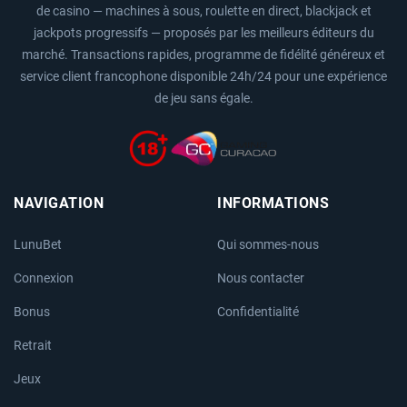
de casino — machines à sous, roulette en direct, blackjack et
jackpots progressifs — proposés par les meilleurs éditeurs du
marché. Transactions rapides, programme de fidélité généreux et
service client francophone disponible 24h/24 pour une expérience
de jeu sans égale.
NAVIGATION
INFORMATIONS
LunuBet
Qui sommes-nous
Connexion
Nous contacter
Bonus
Confidentialité
Retrait
Jeux