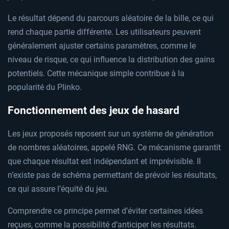
Le résultat dépend du parcours aléatoire de la bille, ce qui
rend chaque partie différente. Les utilisateurs peuvent
généralement ajuster certains paramètres, comme le
niveau de risque, ce qui influence la distribution des gains
potentiels. Cette mécanique simple contribue à la
popularité du Plinko.
Fonctionnement des jeux de hasard
Les jeux proposés reposent sur un système de génération
de nombres aléatoires, appelé RNG. Ce mécanisme garantit
que chaque résultat est indépendant et imprévisible. Il
n’existe pas de schéma permettant de prévoir les résultats,
ce qui assure l’équité du jeu.
Comprendre ce principe permet d’éviter certaines idées
reçues, comme la possibilité d’anticiper les résultats.